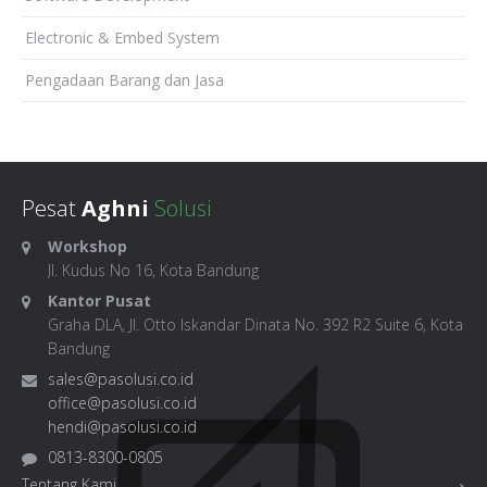
Electronic & Embed System
Pengadaan Barang dan Jasa
Pesat
Aghni
Solusi
Workshop
Jl. Kudus No 16, Kota Bandung
Kantor Pusat
Graha DLA, Jl. Otto Iskandar Dinata No. 392 R2 Suite 6, Kota
Bandung
sales@pasolusi.co.id
office@pasolusi.co.id
hendi@pasolusi.co.id
0813-8300-0805
Tentang Kami