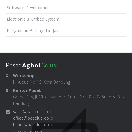
Software Development
Electronic & Embed System
Pengadaan Barang dan Jasa
Pesat
Aghni
Solusi
Workshop
Jl. Kudus No 16, Kota Bandung
Kantor Pusat
Graha DLA, Jl. Otto Iskandar Dinata No. 392 R2 Suite 6, Kota
Bandung
sales@pasolusi.co.id
office@pasolusi.co.id
hendi@pasolusi.co.id