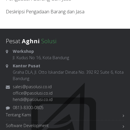
Deskripsi Pengadaan Barang dan Jasa
Pesat
Aghni
Solusi
Workshop
Jl. Kudus No 16, Kota Bandung
Kantor Pusat
Graha DLA, Jl. Otto Iskandar Dinata No. 392 R2 Suite 6, Kota
Bandung
sales@pasolusi.co.id
office@pasolusi.co.id
hendi@pasolusi.co.id
0813-8300-0805
Tentang Kami
Software Development