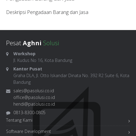
Deskripsi Pengadaan Barang dan Jasa
Pesat
Aghni
Solusi
Workshop
Jl. Kudus No 16, Kota Bandung
Kantor Pusat
Graha DLA, Jl. Otto Iskandar Dinata No. 392 R2 Suite 6, Kota
Bandung
sales@pasolusi.co.id
office@pasolusi.co.id
hendi@pasolusi.co.id
0813-8300-0805
Tentang Kami
Software Development