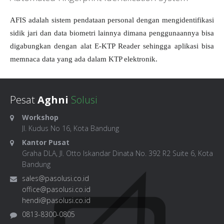
AFIS adalah sistem pendataan personal dengan mengidentifikasi
sidik jari dan data biometri lainnya dimana penggunaannya bisa
digabungkan dengan alat E-KTP Reader sehingga aplikasi bisa
memnaca data yang ada dalam KTP elektronik.
Pesat
Aghni
Solusi
Workshop
Jl. Kudus No 16, Kota Bandung
Kantor Pusat
Graha DLA, Jl. Otto Iskandar Dinata No. 392 R2 Suite 6, Kota
Bandung
sales@pasolusi.co.id
office@pasolusi.co.id
hendi@pasolusi.co.id
0813-8300-0805