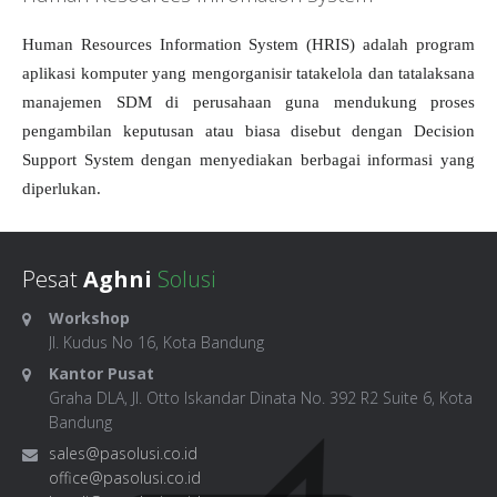
Human Resources Information System (HRIS) adalah program
aplikasi komputer yang mengorganisir tatakelola dan tatalaksana
manajemen SDM di perusahaan guna mendukung proses
pengambilan keputusan atau biasa disebut dengan Decision
Support System dengan menyediakan berbagai informasi yang
diperlukan.
Pesat
Aghni
Solusi
Workshop
Jl. Kudus No 16, Kota Bandung
Kantor Pusat
Graha DLA, Jl. Otto Iskandar Dinata No. 392 R2 Suite 6, Kota
Bandung
sales@pasolusi.co.id
office@pasolusi.co.id