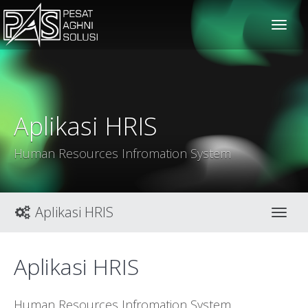
solusiteknis
Aplikasi HRIS
Human Resources Infromation System
Aplikasi HRIS
Toggl
Aplikasi HRIS
Human Resources Infromation System