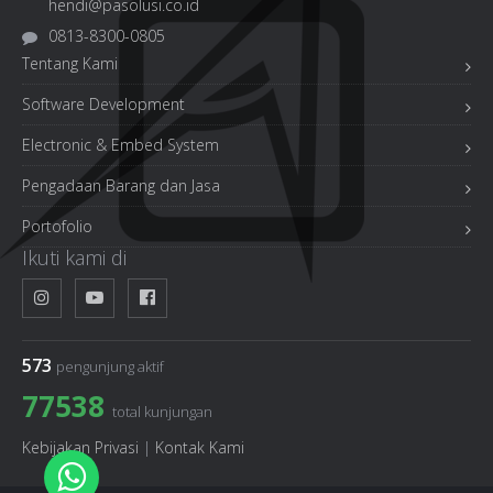
hendi@pasolusi.co.id
0813-8300-0805
Tentang Kami
Software Development
Electronic & Embed System
Pengadaan Barang dan Jasa
Portofolio
Ikuti kami di
573
pengunjung aktif
77538
total kunjungan
Kebijakan Privasi
|
Kontak Kami