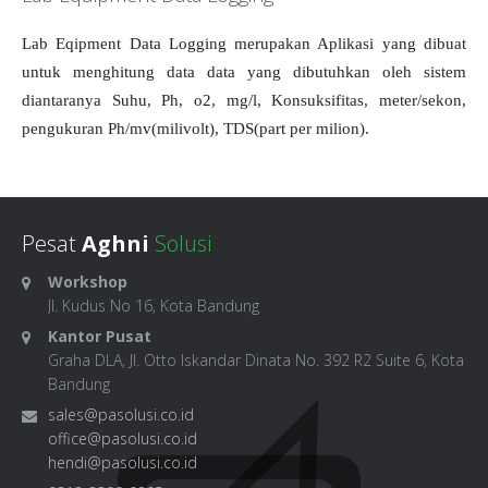
Lab Eqipment Data Logging merupakan Aplikasi yang dibuat
untuk menghitung data data yang dibutuhkan oleh sistem
diantaranya Suhu, Ph, o2, mg/l, Konsuksifitas, meter/sekon,
pengukuran Ph/mv(milivolt), TDS(part per milion).
Pesat
Aghni
Solusi
Workshop
Jl. Kudus No 16, Kota Bandung
Kantor Pusat
Graha DLA, Jl. Otto Iskandar Dinata No. 392 R2 Suite 6, Kota
Bandung
sales@pasolusi.co.id
office@pasolusi.co.id
hendi@pasolusi.co.id