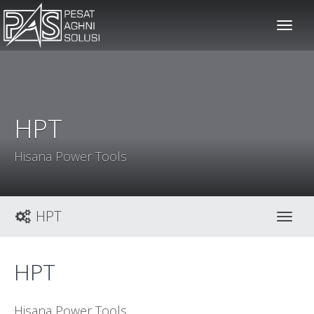
solusiteknis
HPT
Hisana Power Tools
HPT
Toggl
HPT
Hisana Power Tools