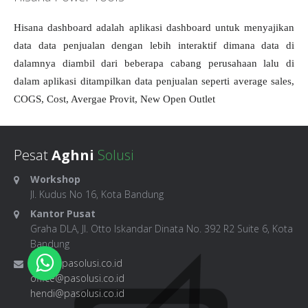
Hisana dashboard adalah aplikasi dashboard untuk menyajikan
data data penjualan dengan lebih interaktif dimana data di
dalamnya diambil dari beberapa cabang perusahaan lalu di
dalam aplikasi ditampilkan data penjualan seperti average sales,
COGS, Cost, Avergae Provit, New Open Outlet
Pesat
Aghni
Solusi
Workshop
Jl. Kudus No 16, Kota Bandung
Kantor Pusat
Graha DLA, Jl. Otto Iskandar Dinata No. 392 R2 Suite 6, Kota
Bandung
sales@pasolusi.co.id
office@pasolusi.co.id
hendi@pasolusi.co.id