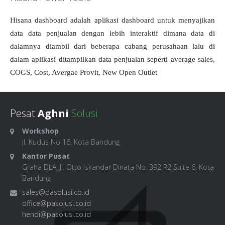
Hisana dashboard adalah aplikasi dashboard untuk menyajikan
data data penjualan dengan lebih interaktif dimana data di
dalamnya diambil dari beberapa cabang perusahaan lalu di
dalam aplikasi ditampilkan data penjualan seperti average sales,
COGS, Cost, Avergae Provit, New Open Outlet
Pesat
Aghni
Solusi
Workshop
Jl. Kudus No 16, Kota Bandung
Kantor Pusat
Graha DLA, Jl. Otto Iskandar Dinata No. 392 R2 Suite 6, Kota
Bandung
sales@pasolusi.co.id
office@pasolusi.co.id
hendi@pasolusi.co.id