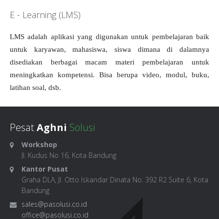
E - Learning (LMS)
LMS adalah aplikasi yang digunakan untuk pembelajaran baik
untuk karyawan, mahasiswa, siswa dimana di dalamnya
disediakan berbagai macam materi pembelajaran untuk
meningkatkan kompetensi. Bisa berupa video, modul, buku,
latihan soal, dsb.
Pesat
Aghni
Solusi
Workshop
Jl. Kudus No 16, Kota Bandung
Kantor Pusat
Graha DLA, Jl. Otto Iskandar Dinata No. 392 R2 Suite 6, Kota
Bandung
sales@pasolusi.co.id
office@pasolusi.co.id