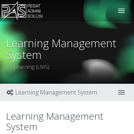
solusiteknis
Learning Management
System
E - Learning (LMS)
Learning Management System
Toggl
Learning Management
System