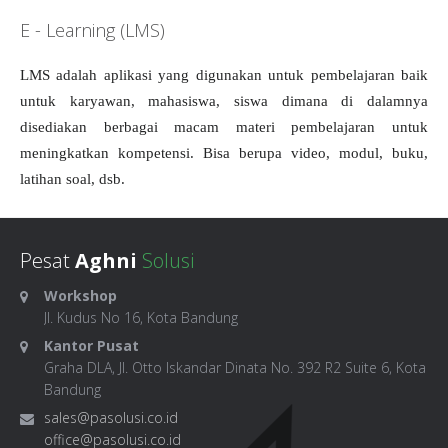
E - Learning (LMS)
LMS adalah aplikasi yang digunakan untuk pembelajaran baik
untuk karyawan, mahasiswa, siswa dimana di dalamnya
disediakan berbagai macam materi pembelajaran untuk
meningkatkan kompetensi. Bisa berupa video, modul, buku,
latihan soal, dsb.
Pesat
Aghni
Solusi
Workshop
Jl. Kudus No 16, Kota Bandung
Kantor Pusat
Graha DLA, Jl. Otto Iskandar Dinata No. 392 R2 Suite 6, Kota
Bandung
sales@pasolusi.co.id
office@pasolusi.co.id