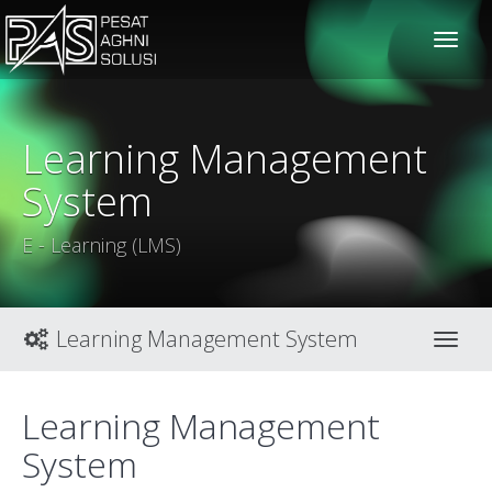
solusiteknis
Learning Management
System
E - Learning (LMS)
Learning Management System
Toggl
Learning Management
System