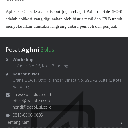
Aplikasi On Sale atau disebut juga sebagai Point of Sale (POS)
adalah aplikasi yang digunakan oleh bisnis retail dan F&B untuk
menyelesaikan transaksi langsung antara pembeli dan penjual.
Pesat
Aghni
Solusi
Workshop
Jl. Kudus No 16, Kota Bandung
Kantor Pusat
Graha DLA, Jl. Otto Iskandar Dinata No. 392 R2 Suite 6, Kota
Bandung
sales@pasolusi.co.id
office@pasolusi.co.id
hendi@pasolusi.co.id
0813-8300-0805
Tentang Kami