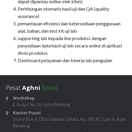
dapat dipantau online oleh klien)
Perhitungan otomatis hasil uji dan QA (quality
assurance)
pemantauan efisiensi dan ketersediaan penggunaan
alat, bahan, dan test kit uji lab
supporting lab kepada line produksi, dengan
penyediaan data hasil uji lab secara online di aplikasi
divisi produksi.
Dashboard pelayanan dan kinerja lab pengujian
Pesat
Aghni
Solusi
Workshop
Jl. Kudus No 16, Kota Bandung
Kantor Pusat
Graha DLA, Jl. Otto Iskandar Dinata No. 392 R2 Suite 6, Kota
Bandung