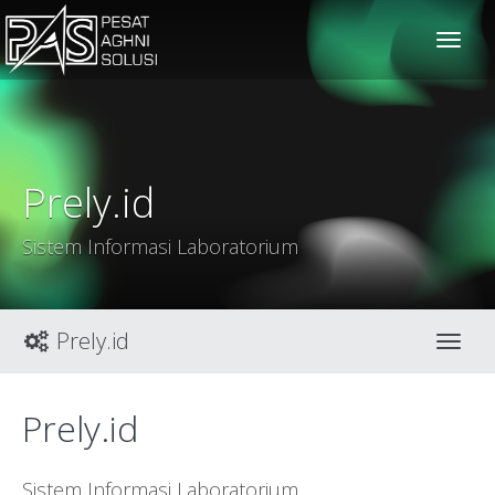
solusiteknis
Prely.id
Sistem Informasi Laboratorium
Prely.id
Toggl
Prely.id
Sistem Informasi Laboratorium