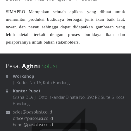
SIMAPRO Merupakan sebuah aplikasi yang dibuat untuk
memonitor produksi budidaya berbagai jenis ikan baik laut,
tawar, dan payau sehingga dapat didapatkan gambaran yang
lebih detail terkait dengan proses budidaya ikan dan
pelaporannya untuk bahan stakeholders.
Pesat
Aghni
Solusi
Workshop
Jl. Kudus No 16, Kota Bandung
Kantor Pusat
Graha DLA, Jl. Otto Iskandar Dinata No. 392 R2 Suite 6, Kota
Bandung
sales@pasolusi.co.id
office@pasolusi.co.id
hendi@pasolusi.co.id