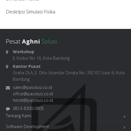
Deskripsi Simulasi Fisika
Pesat
Aghni
Solusi
Workshop
Jl. Kudus No 16, Kota Bandung
Kantor Pusat
Graha DLA, Jl. Otto Iskandar Dinata No. 392 R2 Suite 6, Kota
Bandung
sales@pasolusi.co.id
office@pasolusi.co.id
hendi@pasolusi.co.id
0813-8300-0805
Tentang Kami
Software Development