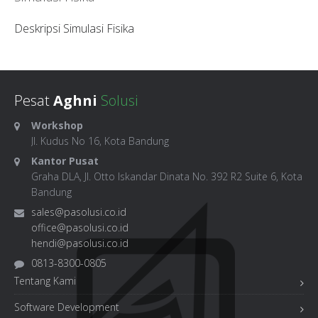
Deskripsi Simulasi Fisika
Pesat
Aghni
Solusi
Workshop
Jl. Kudus No 16, Kota Bandung
Kantor Pusat
Graha DLA, Jl. Otto Iskandar Dinata No. 392 R2 Suite 6, Kota
Bandung
sales@pasolusi.co.id
office@pasolusi.co.id
hendi@pasolusi.co.id
0813-8300-0805
Tentang Kami
Software Development