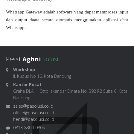
Whatsapp Gateway adalah software yang dapat memproses input
dan output daata secara otomatis menggunakan aplikasi chat
Whatsapp.
Pesat
Aghni
Solusi
Workshop
Jl. Kudus No 16, Kota Bandung
Kantor Pusat
Graha DLA, Jl. Otto Iskandar Dinata No. 392 R2 Suite 6, Kota
Bandung
sales@pasolusi.co.id
office@pasolusi.co.id
hendi@pasolusi.co.id
0813-8300-0805