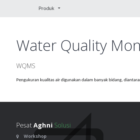
Produk
Water Quality Mon
WQMS
Pengukuran kualitas air digunakan dalam banyak bidang, diantara
Pesat
Aghni
Solusi
Workshop