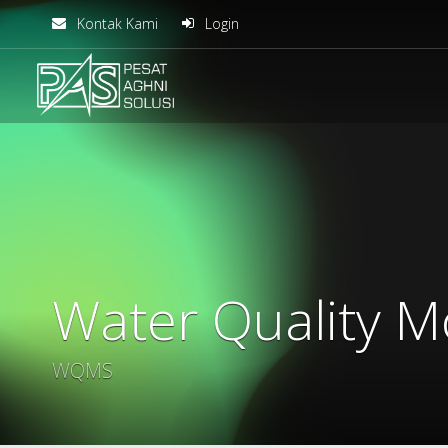
Kontak Kami
Login
solusiteknis
Water Quality M
WQMS