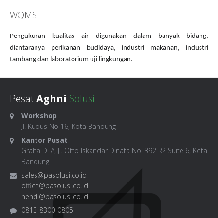
WQMS
Pengukuran kualitas air digunakan dalam banyak bidang,
diantaranya perikanan budidaya, industri makanan, industri
tambang dan laboratorium uji lingkungan.
Pesat
Aghni
Solusi
Workshop
Jl. Kudus No 16, Kota Bandung
Kantor Pusat
Graha DLA, Jl. Otto Iskandar Dinata No. 392 R2 Suite 6, Kota
Bandung
sales@pasolusi.co.id
office@pasolusi.co.id
hendi@pasolusi.co.id
0813-8300-0805