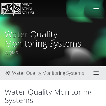
solusiteknis
Water Quality
Monitoring Systems
WQMS
Water Quality Monitoring Systems
Toggl
Water Quality Monitoring
Systems