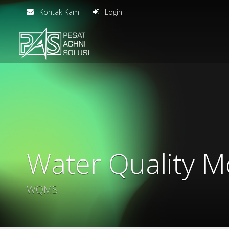
Kontak Kami
Login
solusiteknis
Water Quality M
WQMS