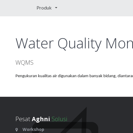
Produk
Water Quality Mon
WQMS
Pengukuran kualitas air digunakan dalam banyak bidang, diantara
Pesat
Aghni
Solusi
Workshop