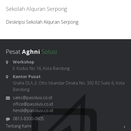
Sekolah Alquran Serpong
Deskripsi Sekolah Alquran Serpong
Pesat
Aghni
Solusi
Workshop
Jl. Kudus No 16, Kota Bandung
Kantor Pusat
Graha DLA, Jl. Otto Iskandar Dinata No. 392 R2 Suite 6, Kota
Bandung
sales@pasolusi.co.id
office@pasolusi.co.id
hendi@pasolusi.co.id
0813-8300-0805
Tentang Kami